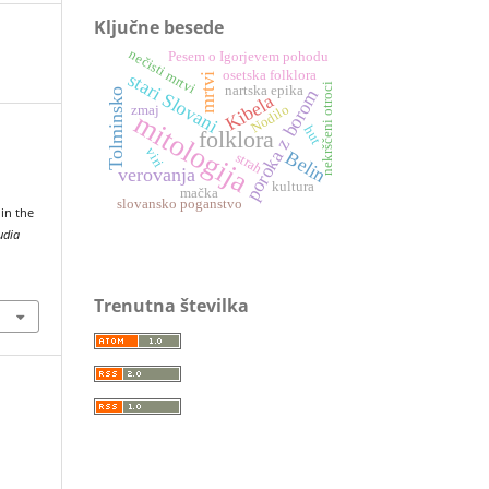
Ključne besede
nečisti mrtvi
Pesem o Igorjevem pohodu
osetska folklora
stari Slovani
mrtvi
nekrščeni otroci
nartska epika
poroka z borom
Tolminsko
Kibela
Nodilo
zmaj
mitologija
hut
folklora
viri
Belin
strah
verovanja
kultura
mačka
slovansko poganstvo
in the
udia
Trenutna številka