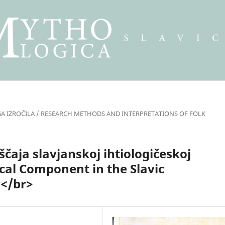
GA IZROČILA / RESEARCH METHODS AND INTERPRETATIONS OF FOLK
ščaja slavjanskoj ihtiologičeskoj
cal Component in the Slavic
y</br>