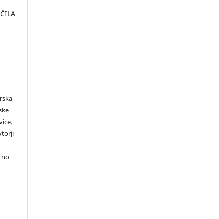
OČILA
orska
rske
vice.
torji
itno