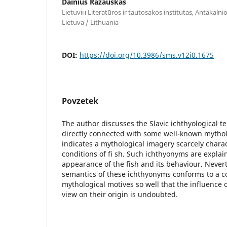
Dainius Razauskas
Lietuviн Literatūros ir tautosakos institutas, Antakalnio 
Lietuva / Lithuania
DOI:
https://doi.org/10.3986/sms.v12i0.1675
Povzetek
The author discusses the Slavic ichthyological t
directly connected with some well-known mythol
indicates a mythological imagery scarcely charac
conditions of fi sh. Such ichthyonyms are explai
appearance of the fish and its behaviour. Never
semantics of these ichthyonyms conforms to a 
mythological motives so well that the influence 
view on their origin is undoubted.