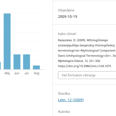
Objavljeno
2009-10-19
Kako citirati
Razauskas, D. (2009). Mifologičeskaja
sostavljajuščaja slavjanskoj ihtiologičeskoj
terminologii<br>Mythological Component 
Slavic Ichthyological Terminology</br>.
St
Mythologica Slavica
,
12
, 321–336.
https://doi.org/10.3986/sms.v12i0.1675
Več formatov citiranja
Številka
Letn. 12 (2009)
Rubrike