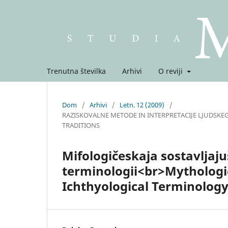
Trenutna številka
Arhivi
O reviji
Dom
/
Arhivi
/
Letn. 12 (2009)
/
RAZISKOVALNE METODE IN INTERPRETACIJE LJUDSKE
TRADITIONS
Mifologičeskaja sostavljaju
terminologii<br>Mythologi
Ichthyological Terminolog