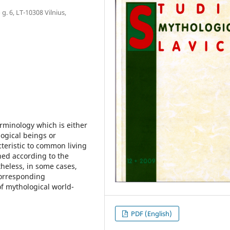
g. 6, LT-10308 Vilnius,
erminology which is either
ogical beings or
teristic to common living
ned according to the
theless, in some cases,
corresponding
of mythological world-
PDF (English)