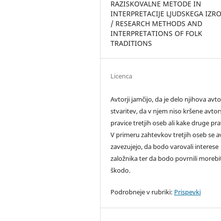
RAZISKOVALNE METODE IN
INTERPRETACIJE LJUDSKEGA IZR
/ RESEARCH METHODS AND
INTERPRETATIONS OF FOLK
TRADITIONS
Licenca
Avtorji jamčijo, da je delo njihova avt
stvaritev, da v njem niso kršene avto
pravice tretjih oseb ali kake druge pra
V primeru zahtevkov tretjih oseb se av
zavezujejo, da bodo varovali interese
založnika ter da bodo povrnili moreb
škodo.
Podrobneje v rubriki:
Prispevki