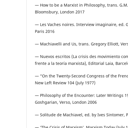
— How to be a Marxist in Philosophy, trans. G.M
Bloomsbury, London 2017
— Les Vaches noires. Interview imaginaire, ed. 
Paris 2016
— Machiavelli and Us, trans. Gregory Elliott, Ve
— Nuevos escritos (La crisis des movimiento com
frente a la teoría marxista), Editorial Laia, Barc
— “On the Twenty-Second Congress of the Fren
New Left Review 104 (July 1977)
— Philosophy of the Encounter: Later Writings 1
Goshgarian, Verso, London 2006
— Solitude de Machiavel, ed. by Ives Sintomer, P
— ‘The Crisis of Marxism’, Marxism Today (July 