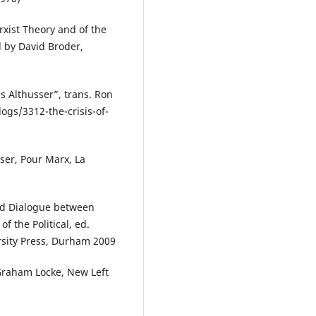
xist Theory and of the
 by David Broder,
s Althusser”, trans. Ron
ogs/3312-the-crisis-of-
sser, Pour Marx, La
ed Dialogue between
f the Political, ed.
sity Press, Durham 2009
 Graham Locke, New Left