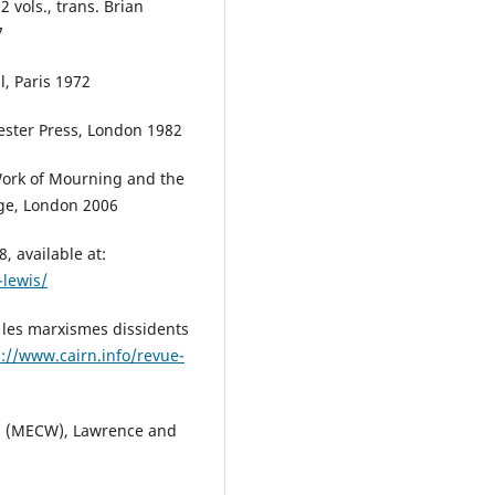
 vols., trans. Brian
7
l, Paris 1972
ester Press, London 1982
 Work of Mourning and the
dge, London 2006
, available at:
-lewis/
 les marxismes dissidents
s://www.cairn.info/revue-
ks (MECW), Lawrence and