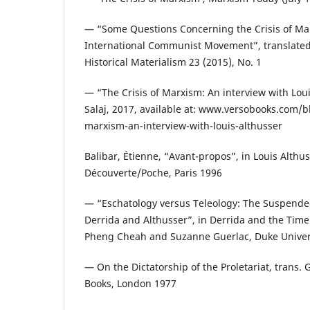
— “Some Questions Concerning the Crisis of Mar
International Communist Movement”, translated
Historical Materialism 23 (2015), No. 1
— “The Crisis of Marxism: An interview with Loui
Salaj, 2017, available at: www.versobooks.com/bl
marxism-an-interview-with-louis-althusser
Balibar, Étienne, “Avant-propos”, in Louis Althu
Découverte/Poche, Paris 1996
— “Eschatology versus Teleology: The Suspend
Derrida and Althusser”, in Derrida and the Time o
Pheng Cheah and Suzanne Guerlac, Duke Univer
— On the Dictatorship of the Proletariat, trans.
Books, London 1977