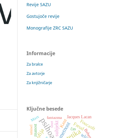
Revije SAZU
Gostujoče revije
Monografije ZRC SAZU
Informacije
Za bralce
Za avtorje
Za knjižničarje
Ključne besede
Jacques Lacan
Marx
fantazma
psihoanaliza
Kant
Foucault
subjekt
smrt
umetnost
Freud
znanost
smisel
čas
estetika
filozofija
Behemoth
telo