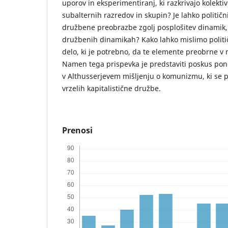
uporov in eksperimentiranj, ki razkrivajo kolekt
subalternih razredov in skupin? Je lahko političn
družbene preobrazbe zgolj posplošitev dinamik, 
družbenih dinamikah? Kako lahko mislimo politič
delo, ki je potrebno, da te elemente preobrne v
Namen tega prispevka je predstaviti poskus pon
v Althusserjevem mišljenju o komunizmu, ki se po
vrzelih kapitalistične družbe.
Prenosi