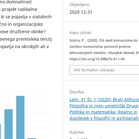
ivno domiselnost
Objavljeno
i projekt radikalne
2020-12-31
ki se pojavlja v sodobnih
no in organizacijsko
 nove družbene oblike?
Kako citirati
ovnega premisleka tenzij
Sotiris, P. . (2020). Od sledi komunizma do
javlja na obrobjih ali v
otočkov komunizma: ponovni pretres
Althusserjevih metafor.
Filozofski Vestnik
,
4
https://doi.org/10.3986/fv.41.1.04
Več formatov citiranja
Številka
Letn. 41 Št. 1 (2020): Brati Althus
Filozofija in njen umetniški Drugi
Politika in matematika; Realno in
dozdevek v filozofiji in psihoanali
Rubrike