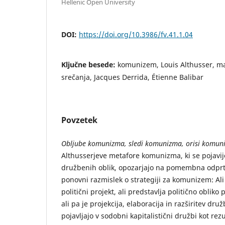
Hellenic Open University
DOI:
https://doi.org/10.3986/fv.41.1.04
Ključne besede:
komunizem, Louis Althusser, mar
srečanja, Jacques Derrida, Étienne Balibar
Povzetek
Obljube komunizma, sledi komunizma, orisi komun
Althusserjeve metafore komunizma, ki se pojavij
družbenih oblik, opozarjajo na pomembna odprt
ponovni razmislek o strategiji za komunizem: Al
politični projekt, ali predstavlja politično obliko
ali pa je projekcija, elaboracija in razširitev druž
pojavljajo v sodobni kapitalistični družbi kot rezu