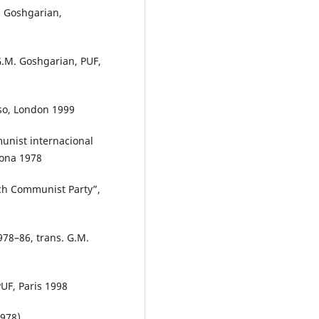
. Goshgarian,
G.M. Goshgarian, PUF,
rso, London 1999
unist internacional
elona 1978
ch Communist Party”,
978–86, trans. G.M.
UF, Paris 1998
1978)