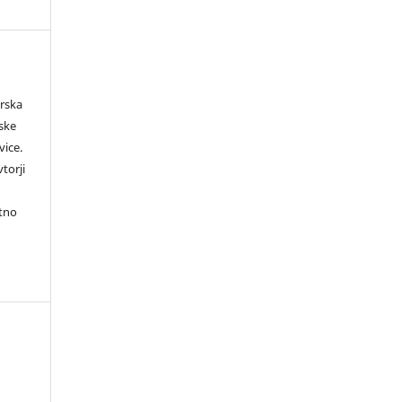
orska
rske
vice.
torji
itno