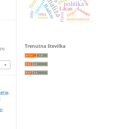
Deleuze
politika
Badiou
Aristotel
Lacan
Hegel
želja
Platon
etika
realno
materializem
Trenutna številka
1
(1).
serja;
;
zi