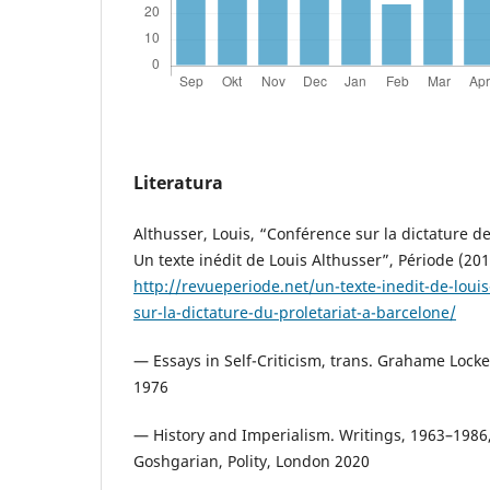
Literatura
Althusser, Louis, “Conférence sur la dictature de
Un texte inédit de Louis Althusser”, Période (2014
http://revueperiode.net/un-texte-inedit-de-loui
sur-la-dictature-du-proletariat-a-barcelone/
— Essays in Self-Criticism, trans. Grahame Lock
1976
— History and Imperialism. Writings, 1963–1986,
Goshgarian, Polity, London 2020