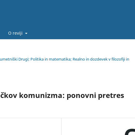
O reviji
en umetniški Drugi; Politika in matematika; Realno in dozdevek v filozofiji in
očkov komunizma: ponovni pretres