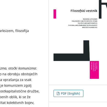
ksizem, filozofija
izma, otočki komunizma
:
o na obrobju obstoječih
a vprašanja za vsak
i je komunizem zgolj
 postkapitalistične družbe,
PDF (English)
benih oblik, ki se že
ltat kolektivnih bojev,