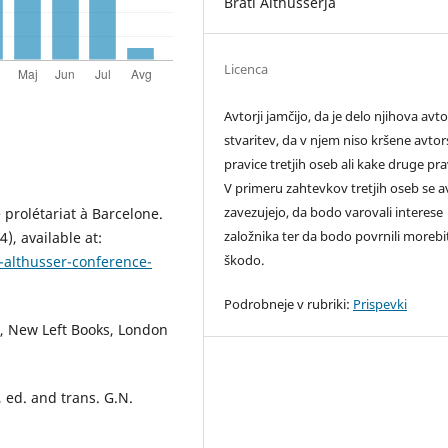
Brati Althusserja
Licenca
Avtorji jamčijo, da je delo njihova avt
stvaritev, da v njem niso kršene avto
pravice tretjih oseb ali kake druge pra
V primeru zahtevkov tretjih oseb se av
zavezujejo, da bodo varovali interese
 prolétariat à Barcelone.
založnika ter da bodo povrnili moreb
), available at:
škodo.
s-althusser-conference-
Podrobneje v rubriki:
Prispevki
e, New Left Books, London
 ed. and trans. G.N.