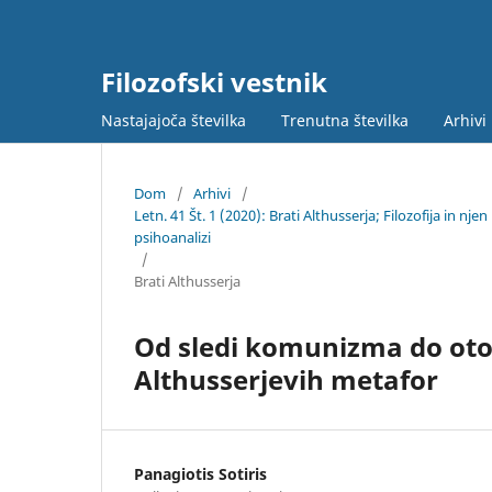
Filozofski vestnik
Nastajajoča številka
Trenutna številka
Arhivi
Dom
/
Arhivi
/
Letn. 41 Št. 1 (2020): Brati Althusserja; Filozofija in nj
psihoanalizi
/
Brati Althusserja
Od sledi komunizma do ot
Althusserjevih metafor
Panagiotis Sotiris