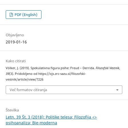
PDF (English)
Objavljeno
2019-01-16
Kako citirati
Völker, J. (2019). Spekulativna figura psihe: Freud – Derrida.
Filozofski Vestnik
,
39
(3). Pridobljeno od https://ojs.zrc-sazu.si/filozofski-
vestnik/article/view/7226
Več formatov citiranja
Številka
Letn. 39 Št. 3 (2018): Politike telesa; Filozofija <>
psihoanaliza; Bie-moderna