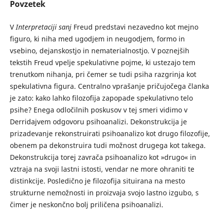
Povzetek
V
Interpretaciji sanj
Freud predstavi nezavedno kot mejno
figuro, ki niha med ugodjem in neugodjem, formo in
vsebino, dejanskostjo in nematerialnostjo. V poznejših
tekstih Freud vpelje spekulativne pojme, ki ustezajo tem
trenutkom nihanja, pri čemer se tudi psiha razgrinja kot
spekulativna figura. Centralno vprašanje pričujočega članka
je zato: kako lahko filozofija zapopade spekulativno telo
psihe? Enega odločilnih poskusov v tej smeri vidimo v
Derridajvem odgovoru psihoanalizi. Dekonstrukcija je
prizadevanje rekonstruirati psihoanalizo kot drugo filozofije,
obenem pa dekonstruira tudi možnost drugega kot takega.
Dekonstrukcija torej zavrača psihoanalizo kot »drugo« in
vztraja na svoji lastni istosti, vendar ne more ohraniti te
distinkcije. Posledično je filozofija situirana na mesto
strukturne nemožnosti in proizvaja svojo lastno izgubo, s
čimer je neskončno bolj priličena psihoanalizi.