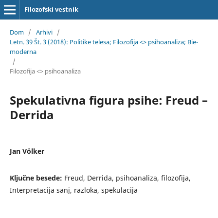
Filozofski vestnik
Dom
/
Arhivi
/
Letn. 39 Št. 3 (2018): Politike telesa; Filozofija <> psihoanaliza; Bie-
moderna
/
Filozofija <> psihoanaliza
Spekulativna figura psihe: Freud –
Derrida
Jan Völker
Ključne besede:
Freud, Derrida, psihoanaliza, filozofija,
Interpretacija sanj, razloka, spekulacija