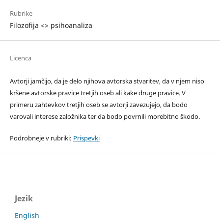
Rubrike
Filozofija <> psihoanaliza
Licenca
Avtorji jamčijo, da je delo njihova avtorska stvaritev, da v njem niso
kršene avtorske pravice tretjih oseb ali kake druge pravice. V
primeru zahtevkov tretjih oseb se avtorji zavezujejo, da bodo
varovali interese založnika ter da bodo povrnili morebitno škodo.
Podrobneje v rubriki:
Prispevki
Jezik
English