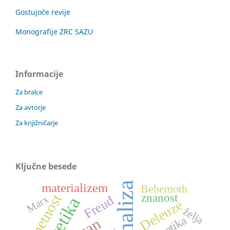
Gostujoče revije
Monografije ZRC SAZU
Informacije
Za bralce
Za avtorje
Za knjižničarje
Ključne besede
materializem
Behemoth
umetnost
znanost
Freud
Marx
estetika
Deleuze
želja
etika