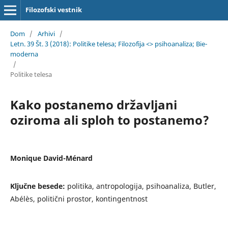
Filozofski vestnik
Dom
/
Arhivi
/
Letn. 39 Št. 3 (2018): Politike telesa; Filozofija <> psihoanaliza; Bie-
moderna
/
Politike telesa
Kako postanemo državljani
oziroma ali sploh to postanemo?
Monique David-Ménard
Ključne besede:
politika, antropologija, psihoanaliza, Butler,
Abélès, politični prostor, kontingentnost