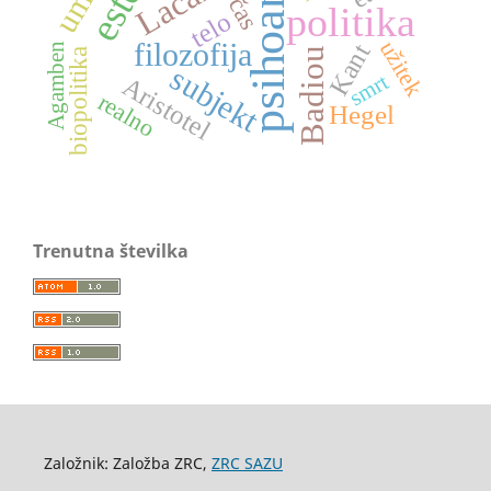
psihoanaliza
Lacan
čas
politika
telo
filozofija
užitek
Kant
Agamben
Badiou
biopolitika
subjekt
smrt
Aristotel
realno
Hegel
Trenutna številka
Založnik: Založba ZRC,
ZRC SAZU