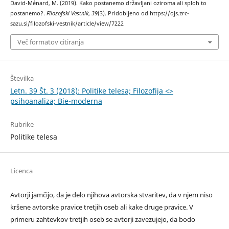
David-Ménard, M. (2019). Kako postanemo državljani oziroma ali sploh to
postanemo?.
Filozofski Vestnik
,
39
(3). Pridobljeno od https://ojs.zrc-
sazu.si/filozofski-vestnik/article/view/7222
Več formatov citiranja
Številka
Letn. 39 Št. 3 (2018): Politike telesa; Filozofija <>
psihoanaliza; Bie-moderna
Rubrike
Politike telesa
Licenca
Avtorji jamčijo, da je delo njihova avtorska stvaritev, da v njem niso
kršene avtorske pravice tretjih oseb ali kake druge pravice. V
primeru zahtevkov tretjih oseb se avtorji zavezujejo, da bodo