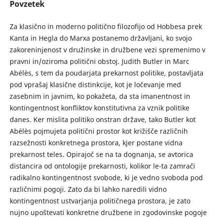
Povzetek
Za klasično in moderno politično filozofijo od Hobbesa prek
Kanta in Hegla do Marxa postanemo državljani, ko svojo
zakoreninjenost v družinske in družbene vezi spremenimo v
pravni in/oziroma politični obstoj. Judith Butler in Marc
Abélès, s tem da poudarjata prekarnost politike, postavljata
pod vprašaj klasične distinkcije, kot je ločevanje med
zasebnim in javnim, ko pokažeta, da sta imanentnost in
kontingentnost konfliktov konstitutivna za vznik politike
danes. Ker mislita politiko onstran države, tako Butler kot
Abélès pojmujeta politični prostor kot križišče različnih
razsežnosti konkretnega prostora, kjer postane vidna
prekarnost teles. Opirajoč se na ta dognanja, se avtorica
distancira od ontologije prekarnosti, kolikor le-ta zamrači
radikalno kontingentnost svobode, ki je vedno svoboda pod
različnimi pogoji. Zato da bi lahko naredili vidno
kontingentnost ustvarjanja političnega prostora, je zato
nujno upoštevati konkretne družbene in zgodovinske pogoje