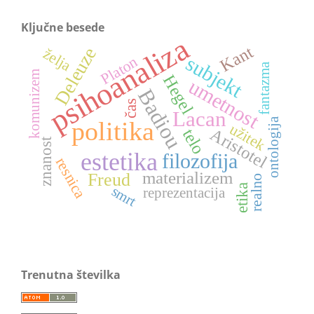
Ključne besede
psihoanaliza
Kant
Deleuze
želja
subjekt
Platon
fantazma
komunizem
Hegel
umetnost
Badiou
čas
Lacan
ontologija
politika
užitek
Aristotel
telo
znanost
estetika
filozofija
resnica
materializem
Freud
realno
etika
smrt
reprezentacija
Trenutna številka