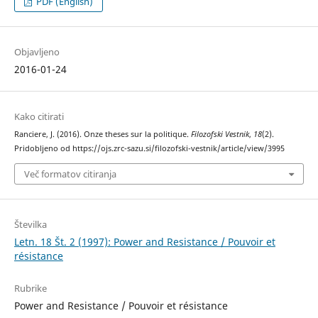
PDF (English)
Objavljeno
2016-01-24
Kako citirati
Ranciere, J. (2016). Onze theses sur la politique.
Filozofski Vestnik
,
18
(2).
Pridobljeno od https://ojs.zrc-sazu.si/filozofski-vestnik/article/view/3995
Več formatov citiranja
Številka
Letn. 18 Št. 2 (1997): Power and Resistance / Pouvoir et
résistance
Rubrike
Power and Resistance / Pouvoir et résistance