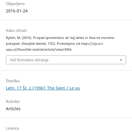
Objavljeno
2016-01-24
Kako citirati
Ryklin, M. (2016). Propad spomenikov ali: kaj lahko in česa ne moremo
pokopati.
Filozofski Vestnik
,
17
(2). Pridobljeno od https://ojs.zrc-
sazu.si/filozofski-vestnik/article/view/3954
Več formatov citiranja
Številka
Letn. 17 Št. 2 (1996): The Seen / Le vu
Rubrike
Articles
Licenca