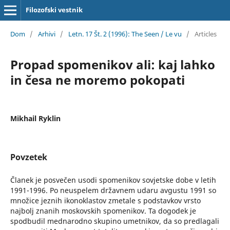
Filozofski vestnik
Dom
/
Arhivi
/
Letn. 17 Št. 2 (1996): The Seen / Le vu
/
Articles
Propad spomenikov ali: kaj lahko
in česa ne moremo pokopati
Mikhail Ryklin
Povzetek
Članek je posvečen usodi spomenikov sovjetske dobe v letih
1991-1996. Po neuspelem državnem udaru avgustu 1991 so
množice jeznih ikonoklastov zmetale s podstavkov vrsto
najbolj znanih moskovskih spomenikov. Ta dogodek je
spodbudil mednarodno skupino umetnikov, da so predlagali