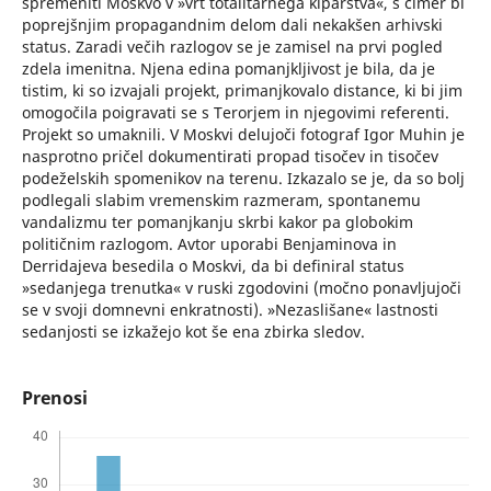
spremeniti Moskvo v »vrt totalitarnega kiparstva«, s čimer bi
poprejšnjim propagandnim delom dali nekakšen arhivski
status. Zaradi večih razlogov se je zamisel na prvi pogled
zdela imenitna. Njena edina pomanjkljivost je bila, da je
tistim, ki so izvajali projekt, primanjkovalo distance, ki bi jim
omogočila poigravati se s Terorjem in njegovimi referenti.
Projekt so umaknili. V Moskvi delujoči fotograf Igor Muhin je
nasprotno pričel dokumentirati propad tisočev in tisočev
podeželskih spomenikov na terenu. Izkazalo se je, da so bolj
podlegali slabim vremenskim razmeram, spontanemu
vandalizmu ter pomanjkanju skrbi kakor pa globokim
političnim razlogom. Avtor uporabi Benjaminova in
Derridajeva besedila o Moskvi, da bi definiral status
»sedanjega trenutka« v ruski zgodovini (močno ponavljujoči
se v svoji domnevni enkratnosti). »Nezaslišane« lastnosti
sedanjosti se izkažejo kot še ena zbirka sledov.
Prenosi