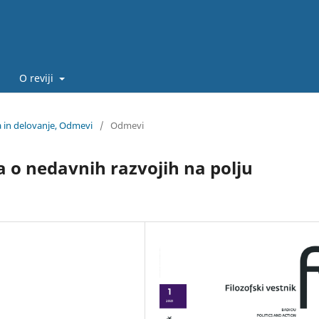
O reviji
ka in delovanje, Odmevi
/
Odmevi
va o nedavnih razvojih na polju