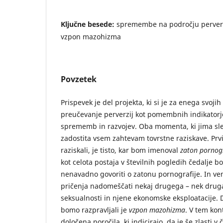
Ključne besede:
spremembe na področju perverzi
vzpon mazohizma
Povzetek
Prispevek je del projekta, ki si je za enega svojih
preučevanje perverzij kot pomembnih indikatorj
sprememb in razvojev. Oba momenta, ki jima sled
zadostita vsem zahtevam tovrstne raziskave. Prvi
raziskali, je tisto, kar bom imenoval
zaton pornogr
kot celota postaja v številnih pogledih čedalje b
nenavadno govoriti o zatonu pornografije. In ve
pričenja nadomeščati nekaj drugega – nek drug
seksualnosti in njene ekonomske eksploatacije. 
bomo razpravljali je
vzpon mazohizma
. V tem kon
določena poročila, ki indicirajo, da je še zlasti 