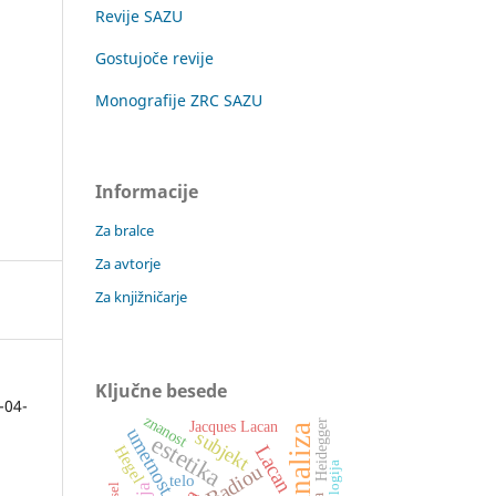
Revije SAZU
Gostujoče revije
Monografije ZRC SAZU
Informacije
Za bralce
Za avtorje
Za knjižničarje
Ključne besede
-04-
znanost
Jacques Lacan
Heidegger
umetnost
subjekt
estetika
Lacan
Hegel
ontologija
Badiou
telo