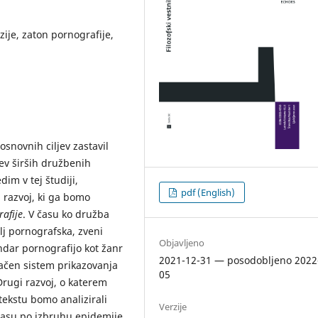
je, zaton pornografije,
 osnovnih ciljev zastavil
ev širših družbenih
im v tej študiji,
pdf (English)
 razvoj, ki ga bomo
afije
. V času ko družba
olj pornografska, zveni
Objavljeno
ndar pornografijo kot žanr
2021-12-31 — posodobljeno 2022
ačen sistem prikazovanja
05
Drugi razvoj, o katerem
tekstu bomo analizirali
Verzije
v času po izbruhu epidemije