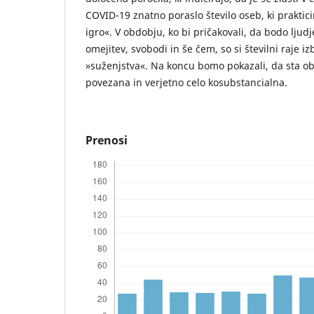
COVID-19 znatno poraslo število oseb, ki praktic
igro«. V obdobju, ko bi pričakovali, da bodo ljudj
omejitev, svobodi in še čem, so si številni raje iz
»suženjstva«. Na koncu bomo pokazali, da sta o
povezana in verjetno celo kosubstancialna.
Prenosi