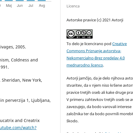
Licenca
Avtorske pravice (c) 2021 Avtorji
To delo je licencirano pod
Creative
ivages, 2005.
Commons Priznanje avtorstva-
Nekomercialno-Brez predelav 4.0
chism, Coldness and
mednarodno licenco
.
1991.
Avtorji jamčijo, da je delo njihova avt
A. Sheridan, New York,
stvaritev, da v njem niso kršene avto
pravice tretjih oseb ali kake druge pra
V primeru zahtevkov tretjih oseb se av
in perverzija 1, Ljubljana,
zavezujejo, da bodo varovali interese
založnika ter da bodo povrnili moreb
ucatrix and Creatrix
škodo.
outube.com/watch?