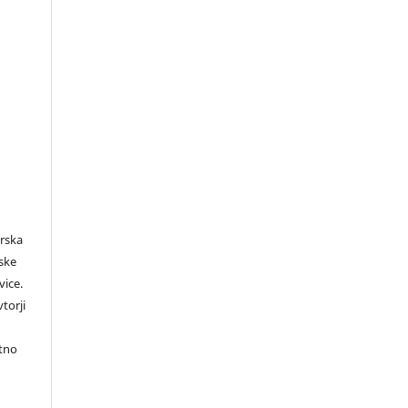
orska
rske
vice.
torji
itno