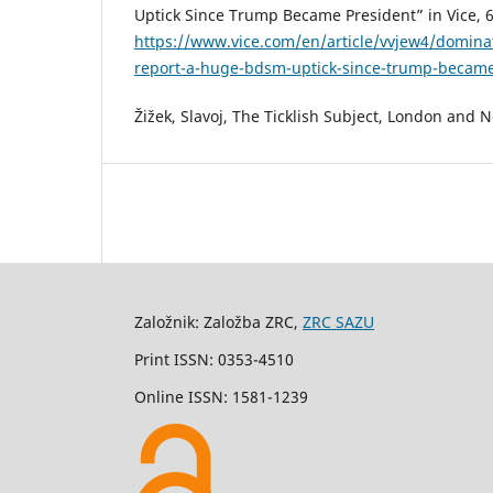
Uptick Since Trump Became President” in Vice, 
https://www.vice.com/en/article/vvjew4/dominat
report-a-huge-bdsm-uptick-since-trump-became
Žižek, Slavoj, The Ticklish Subject, London and 
Založnik: Založba ZRC,
ZRC SAZU
Print ISSN: 0353-4510
Online ISSN: 1581-1239