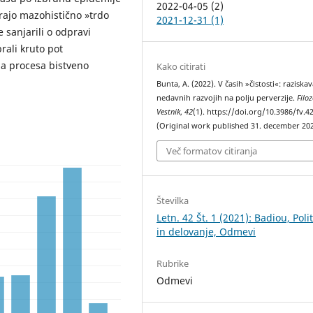
2022-04-05 (2)
irajo mazohistično »trdo
2021-12-31 (1)
e sanjarili o odpravi
brali kruto pot
ba procesa bistveno
Kako citirati
Bunta, A. (2022). V časih »čistosti«: raziska
nedavnih razvojih na polju perverzije.
Filoz
Vestnik
,
42
(1). https://doi.org/10.3986/fv.42
(Original work published 31. december 20
Več formatov citiranja
Številka
Letn. 42 Št. 1 (2021): Badiou, Poli
in delovanje, Odmevi
Rubrike
Odmevi