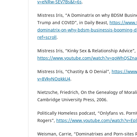
v=eNRw-SEV7Bs&t=6s
.
Mistress Iris, “A Dominatrix on why BDSM Busin
Trump and COVID”, in Daily Beast,
https://www.
dominatrix-on-why-bdsm-businessis-booming-d
ref=scroll
.
Mistress Iris, “Kinky Sex & Relationship Advice”,
https://www.youtube.com/watch?v=qoWhQSZna
Mistress Iris, “Chastity & O Denial”,
https://ww
v=8VkyNOqkkU4
.
Nietzsche, Friedrich, On the Genealogy of Moralit
Cambridge University Press, 2006.
Politically Homeless podcast, “Onlyfans vs. Porn
Rogers”,
https://www.youtube.com/watch?v=Ep
Weisman, Carrie, “Dominatrixes and Porn-sites