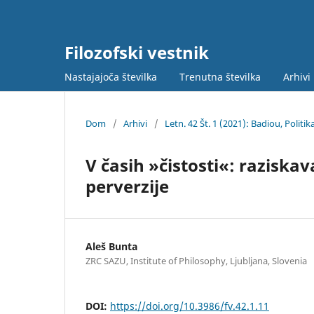
Filozofski vestnik
Nastajajoča številka
Trenutna številka
Arhivi
Dom
/
Arhivi
/
Letn. 42 Št. 1 (2021): Badiou, Politi
V časih »čistosti«: raziska
perverzije
Aleš Bunta
ZRC SAZU, Institute of Philosophy, Ljubljana, Slovenia
DOI:
https://doi.org/10.3986/fv.42.1.11