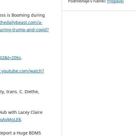
Podrobneje v rubriki:
Prispevki
ess is Booming during
thedailybeast.com/a-
uring-trump-and-covid?
GI&t=206s
.
w.youtube.com/watch?
y, trans. C. Diethe,
Hub with Lacey Claire
loAvMgLE8
.
 Report a Huge BDMS