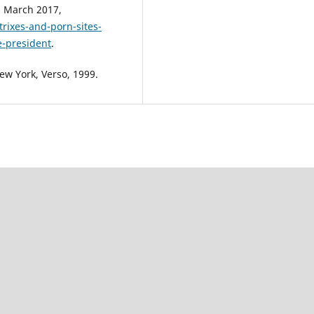
6 March 2017,
rixes-and-porn-sites-
-president
.
New York, Verso, 1999.