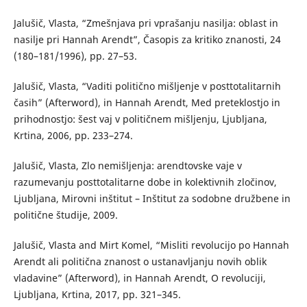
Jalušič, Vlasta, “Zmešnjava pri vprašanju nasilja: oblast in
nasilje pri Hannah Arendt”, Časopis za kritiko znanosti, 24
(180–181/1996), pp. 27–53.
Jalušič, Vlasta, “Vaditi politično mišljenje v posttotalitarnih
časih” (Afterword), in Hannah Arendt, Med preteklostjo in
prihodnostjo: šest vaj v političnem mišljenju, Ljubljana,
Krtina, 2006, pp. 233–274.
Jalušič, Vlasta, Zlo nemišljenja: arendtovske vaje v
razumevanju posttotalitarne dobe in kolektivnih zločinov,
Ljubljana, Mirovni inštitut – Inštitut za sodobne družbene in
politične študije, 2009.
Jalušič, Vlasta and Mirt Komel, “Misliti revolucijo po Hannah
Arendt ali politična znanost o ustanavljanju novih oblik
vladavine” (Afterword), in Hannah Arendt, O revoluciji,
Ljubljana, Krtina, 2017, pp. 321–345.