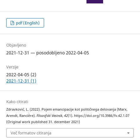
pdf (English)
Objavljeno
2021-12-31 — posodobljeno 2022-04-05
Verzije
2022-04-05 (2)
2021-12-31 (1)
Kako citirati
Zdravković, L. (2022). Pojem emancipacije kot političnega delovanja (Marx,
Arendt, Rancière).
Filozofski Vestnik
,
42
(1). https://doi.org/10.3986/fv.42.1.07
(Original work published 31. december 2021)
Več formatov citiranja