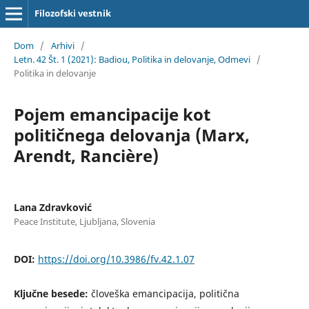
Filozofski vestnik
Dom
/
Arhivi
/
Letn. 42 Št. 1 (2021): Badiou, Politika in delovanje, Odmevi
/
Politika in delovanje
Pojem emancipacije kot
političnega delovanja (Marx,
Arendt, Rancière)
Lana Zdravković
Peace Institute, Ljubljana, Slovenia
DOI:
https://doi.org/10.3986/fv.42.1.07
Ključne besede:
človeška emancipacija, politična