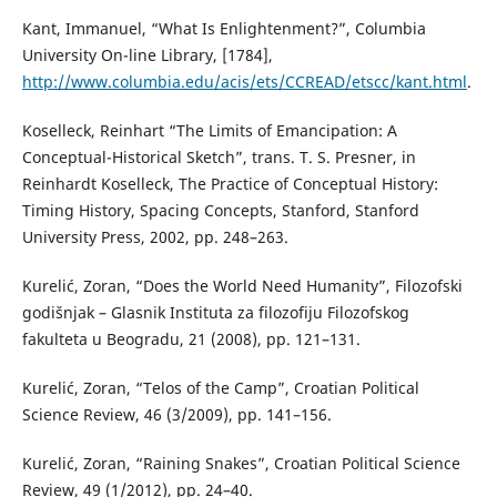
Kant, Immanuel, “What Is Enlightenment?”, Columbia
University On-line Library, [1784],
http://www.columbia.edu/acis/ets/CCREAD/etscc/kant.html
.
Koselleck, Reinhart “The Limits of Emancipation: A
Conceptual-Historical Sketch”, trans. T. S. Presner, in
Reinhardt Koselleck, The Practice of Conceptual History:
Timing History, Spacing Concepts, Stanford, Stanford
University Press, 2002, pp. 248–263.
Kurelić, Zoran, “Does the World Need Humanity”, Filozofski
godišnjak – Glasnik Instituta za filozofiju Filozofskog
fakulteta u Beogradu, 21 (2008), pp. 121–131.
Kurelić, Zoran, “Telos of the Camp”, Croatian Political
Science Review, 46 (3/2009), pp. 141–156.
Kurelić, Zoran, “Raining Snakes”, Croatian Political Science
Review, 49 (1/2012), pp. 24–40.