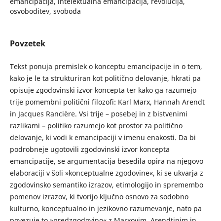
emancipacija, intelektualna emancipacija, revolucija,
osvoboditev, svoboda
Povzetek
Tekst ponuja premislek o konceptu emancipacije in o tem,
kako je le ta strukturiran kot politično delovanje, hkrati pa
opisuje zgodovinski izvor koncepta ter kako ga razumejo
trije pomembni politični filozofi: Karl Marx, Hannah Arendt
in Jacques Rancière. Vsi trije – posebej in z bistvenimi
razlikami – politiko razumejo kot prostor za politično
delovanje, ki vodi k emancipaciji v imenu enakosti. Da bi
podrobneje ugotovili zgodovinski izvor koncepta
emancipacije, se argumentacija besedila opira na njegovo
elaboraciji v šoli »konceptualne zgodovine«, ki se ukvarja z
zgodovinsko semantiko izrazov, etimologijo in spremembo
pomenov izrazov, ki tvorijo ključno osnovo za sodobno
kulturno, konceptualno in jezikovno razumevanje, nato pa
povezuje to »predzgodovino« z Marxovim, Arendtinim in