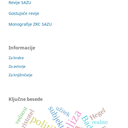
Revije SAZU
Gostujoče revije
Monografije ZRC SAZU
Informacije
Za bralce
Za avtorje
Za knjižničarje
Ključne besede
subjekt
užitek
vednost
Hegel
Aristotel
politika
Badiou
realno