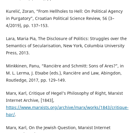
Kurelić, Zoran, “From Hellholes to Hell: On Political Agency
in Purgatory”, Croatian Political Science Review, 56 (3–
4/2019), pp. 137–153.
Lara, Maria Pia, The Disclosure of Politics: Struggles over the
Semantics of Secularisation, New York, Columbia University
Press, 2013.
Minkkinen, Panu, “Rancière and Schmitt: Sons of Ares?”, in
M. L. Lerma, J. Etxabe (eds.), Rancière and Law, Abingdon,
Routledge, 2017, pp. 129–149.
Marx, Karl, Critique of Hegel’s Philosophy of Right, Marxist
Internet Archive, [1843],
https://www.marxists.org/archive/marx/works/1843/critique-
hpr/
.
Marx, Karl, On the Jewish Question, Marxist Internet