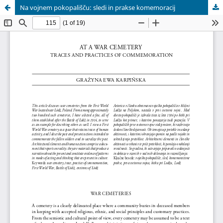
Na vojnem pokopališču: sledi in prakse komemoracij