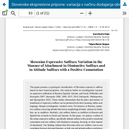
Slovenske ekspresivne pripone: variacija v načinu dodajanja obrazila na primeru pozitivno konotirane manjšalnosti in pozitivne konotacije brez manjšalnosti