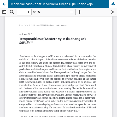
Moderne časovnosti v Mirnem življenju Jie Zhangkeja