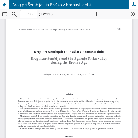
Breg pri Šembijah in Pivško v bronasti dobi