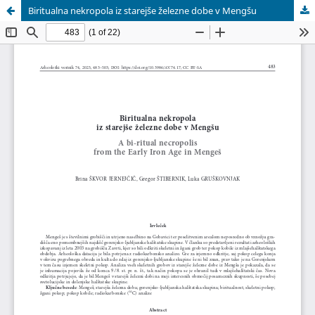
Biritualna nekropola iz starejše železne dobe v Mengšu