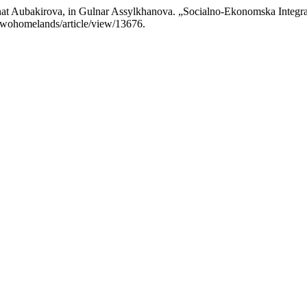
t Aubakirova, in Gulnar Assylkhanova. „Socialno-Ekonomska Integrac
i/twohomelands/article/view/13676.