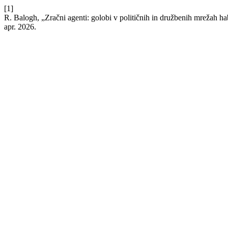
[1]
R. Balogh, „Zračni agenti: golobi v političnih in družbenih mrežah 
apr. 2026.