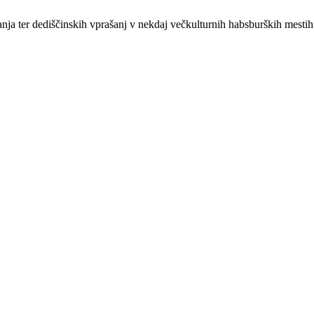
janja ter dediščinskih vprašanj v nekdaj večkulturnih habsburških mest