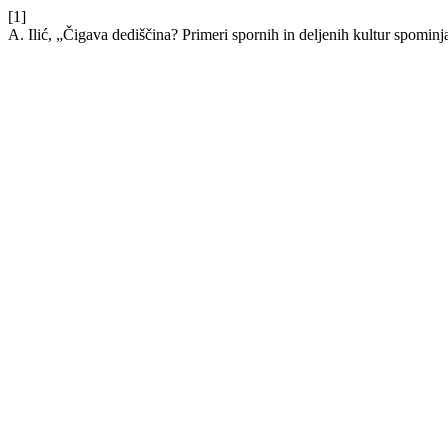
[1]
A. Ilić, „Čigava dediščina? Primeri spornih in deljenih kultur spomin