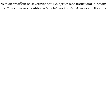
skih središčih na severovzhodu Bolgarije: med tradicijami in novim
s://ojs.zrc-sazu.si/traditiones/article/view/12346. Acesso em: 8 avg. 