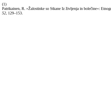
(1)
Patrikainen, R. »Žalostinke so Stkane Iz življenja in bolečine«: Etno
52
, 129–153.