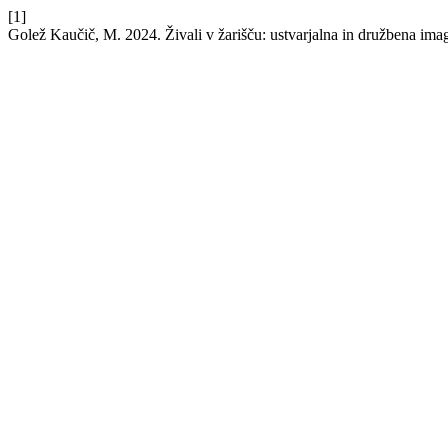
[1]
Golež Kaučič, M. 2024. Živali v žarišču: ustvarjalna in družbena ima