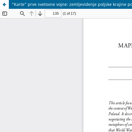
“Karte” prve svetovne vojne: zemljevidenje poljske krajine p