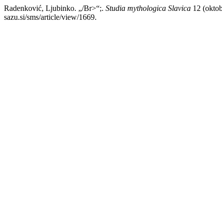
Radenković, Ljubinko. „/Br>“;.
Studia mythologica Slavica
12 (oktob
sazu.si/sms/article/view/1669.