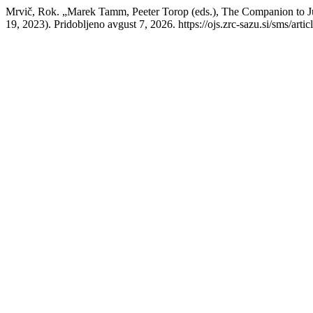
Mrvič, Rok. „Marek Tamm, Peeter Torop (eds.), The Companion to J
19, 2023). Pridobljeno avgust 7, 2026. https://ojs.zrc-sazu.si/sms/arti