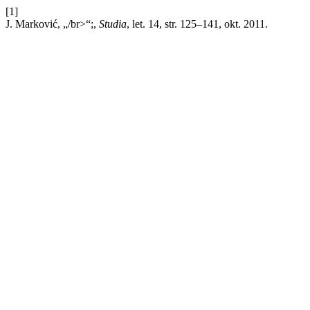
[1]
J. Marković, „/br>“;,
Studia
, let. 14, str. 125–141, okt. 2011.