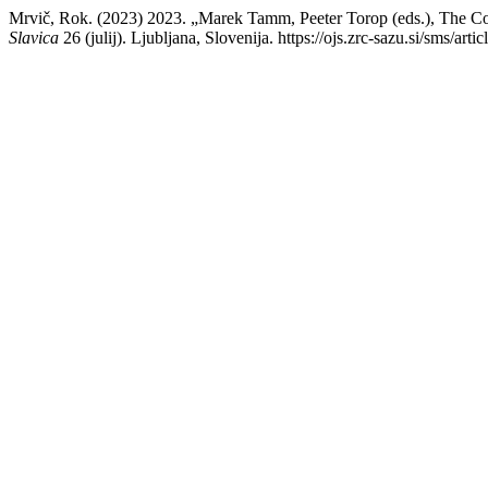
Mrvič, Rok. (2023) 2023. „Marek Tamm, Peeter Torop (eds.), The Co
Slavica
26 (julij). Ljubljana, Slovenija. https://ojs.zrc-sazu.si/sms/art