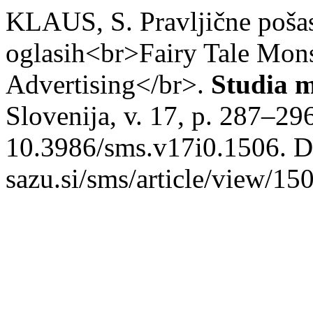
KLAUS, S. Pravljične pošas
oglasih<br>Fairy Tale Mons
Advertising</br>.
Studia m
Slovenija, v. 17, p. 287–29
10.3986/sms.v17i0.1506. Dis
sazu.si/sms/article/view/15