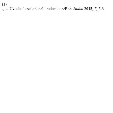
(1)
-, .-. Uvodna beseda<br>Introduction</Br>.
Studia
2015
,
7
, 7-8.