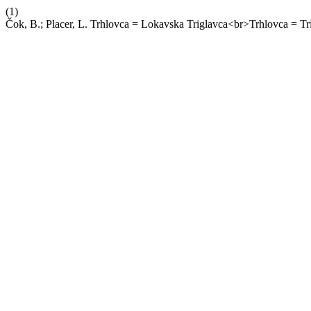
(1)
Čok, B.; Placer, L. Trhlovca = Lokavska Triglavca<br>Trhlovca = T