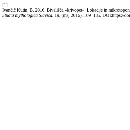
[1]
Ivančič Kutin, B. 2016. Bivališča »krivopet«: Lokacije in mikrotop
Studia mythologica Slavica
. 19, (maj 2016), 169–185. DOI:https://do