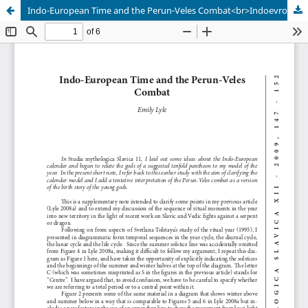
Indo-European Time and the Perun-Veles Combat<br>Indoevropski čas in boj med Perunom in Velesom</br>