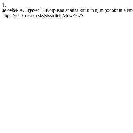
1.
Jelovšek A, Erjavec T. Korpusna analiza klitik in njim podobnih elem
https://ojs.zrc-sazu.si/sjsls/article/view/7623