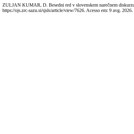
ZULJAN KUMAR, D. Besedni red v slovenskem narečnem diskurz
https://ojs.zrc-sazu.si/sjsls/article/view/7626. Acesso em: 9 avg. 2026.