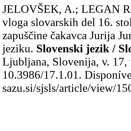
JELOVŠEK, A.; LEGAN RA
vloga slovarskih del 16. sto
zapuščine čakavca Jurija J
jeziku.
Slovenski jezik / S
Ljubljana, Slovenija, v. 17,
10.3986/17.1.01. Disponível
sazu.si/sjsls/article/view/1