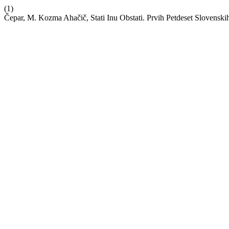
(1)
Čepar, M. Kozma Ahačič, Stati Inu Obstati. Prvih Petdeset Slovenski