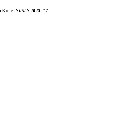
h Knjig.
SJ/SLS
2025
,
17
.