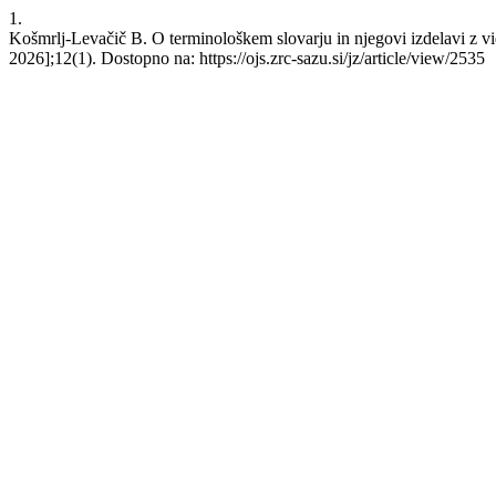
1.
Košmrlj-Levačič B. O terminološkem slovarju in njegovi izdelavi z vid
2026];12(1). Dostopno na: https://ojs.zrc-sazu.si/jz/article/view/2535