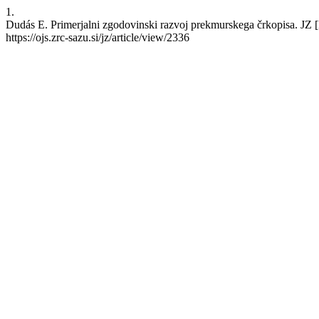
1.
Dudás E. Primerjalni zgodovinski razvoj prekmurskega črkopisa. JZ [In
https://ojs.zrc-sazu.si/jz/article/view/2336