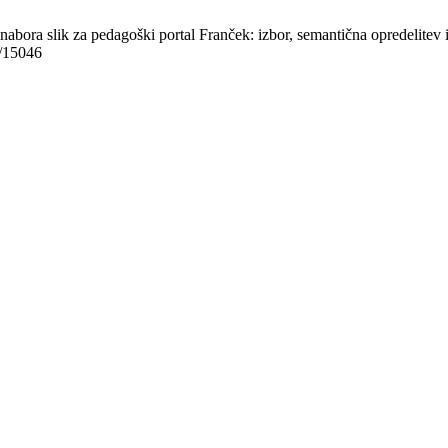
ora slik za pedagoški portal Franček: izbor, semantična opredelitev in 
w/15046