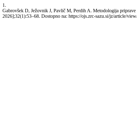
1.
Gabrovšek D, Ježovnik J, Pavlič M, Perdih A. Metodologija priprave nab
2026];32(1):53–68. Dostopno na: https://ojs.zrc-sazu.si/jz/article/vie