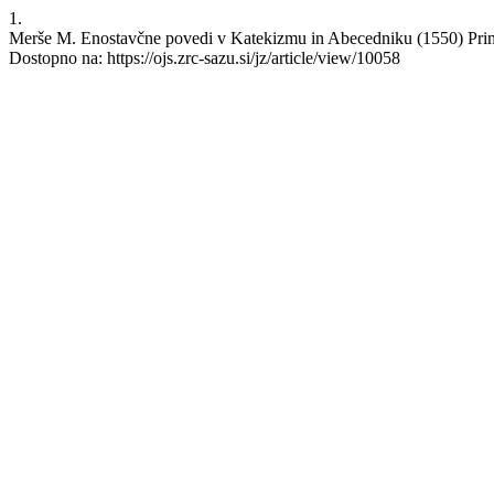
1.
Merše M. Enostavčne povedi v Katekizmu in Abecedniku (1550) Primoža
Dostopno na: https://ojs.zrc-sazu.si/jz/article/view/10058