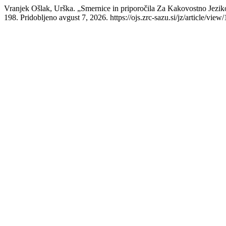
Vranjek Ošlak, Urška. „Smernice in priporočila Za Kakovostno Jezi
198. Pridobljeno avgust 7, 2026. https://ojs.zrc-sazu.si/jz/article/view