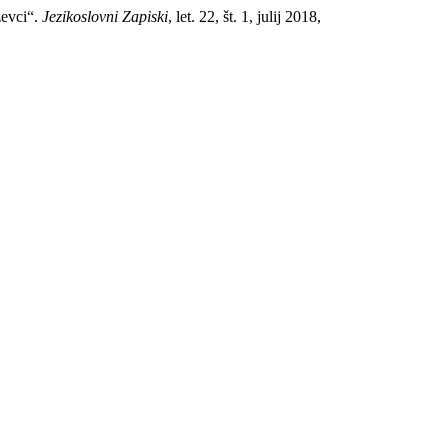
ževci“.
Jezikoslovni Zapiski
, let. 22, št. 1, julij 2018,