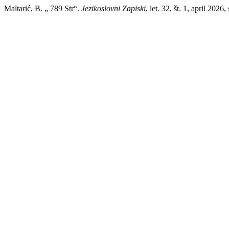
Maltarić, B. „ 789 Str“.
Jezikoslovni Zapiski
, let. 32, št. 1, april 202