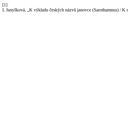
[1]
I. Janyšková, „K výkladu českých názvů janovce (Sarothamnus) / K r