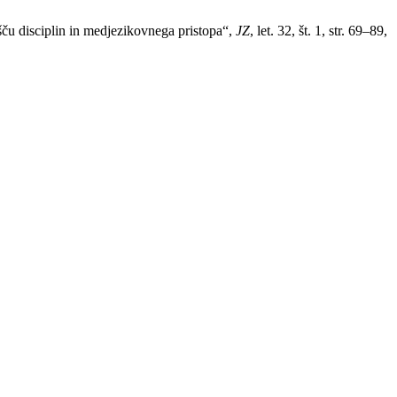
šču disciplin in medjezikovnega pristopa“,
JZ
, let. 32, št. 1, str. 69–89,