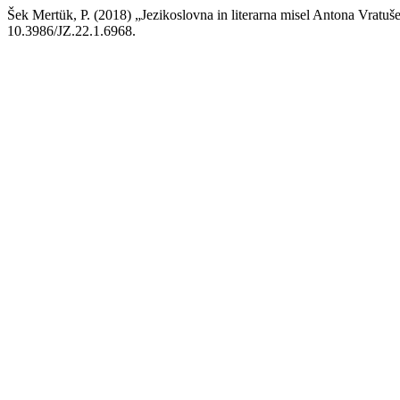
Šek Mertük, P. (2018) „Jezikoslovna in literarna misel Antona Vratuš
10.3986/JZ.22.1.6968.