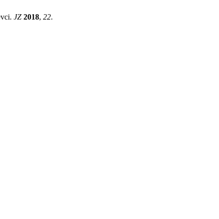
evci.
JZ
2018
,
22
.