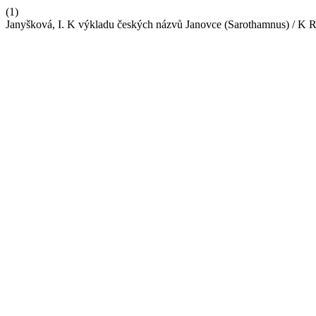
(1)
Janyšková, I. K výkladu českých názvů Janovce (Sarothamnus) / K R