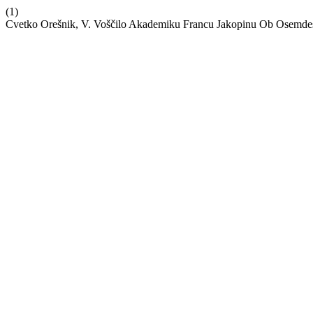
(1)
Cvetko Orešnik, V. Voščilo Akademiku Francu Jakopinu Ob Osemdes