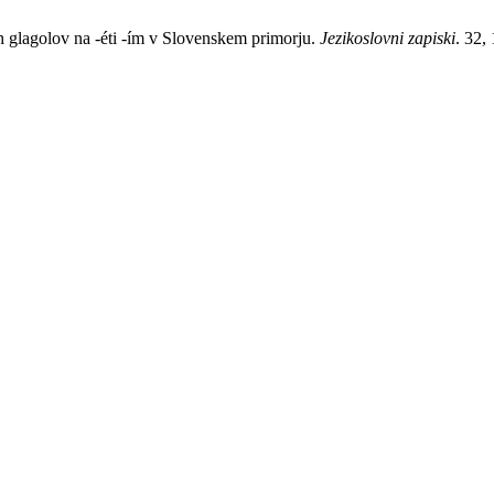
h glagolov na -éti -ím v Slovenskem primorju.
Jezikoslovni zapiski
. 32,