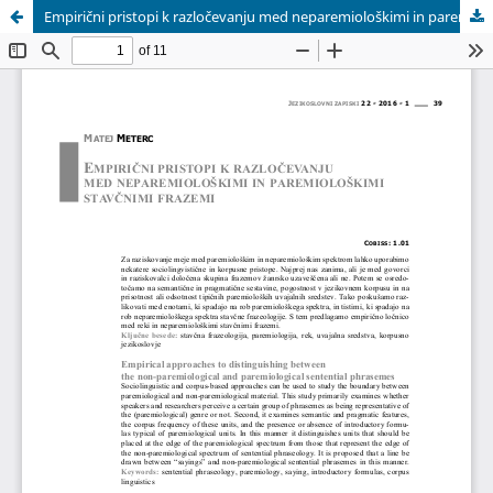
Empirični pristopi k razločevanju med neparemiološkimi in paremiološkimi stavčnimi frazemi