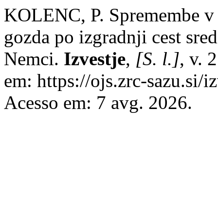
KOLENC, P. Spremembe v 
gozda po izgradnji cest sred
Nemci.
Izvestje
,
[S. l.]
, v. 
em: https://ojs.zrc-sazu.si/i
Acesso em: 7 avg. 2026.