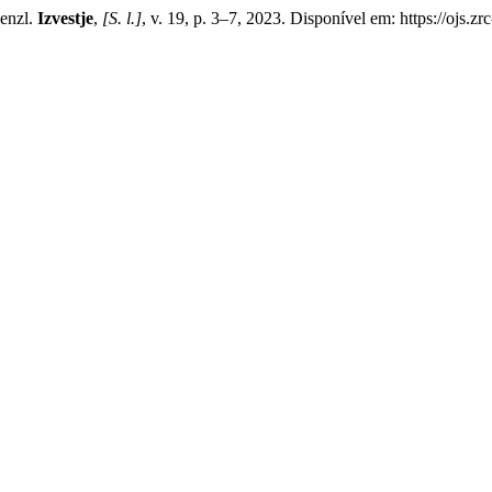
enzl.
Izvestje
,
[S. l.]
, v. 19, p. 3–7, 2023. Disponível em: https://ojs.zr